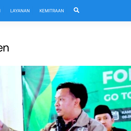
Back
Search
To
I
LAYANAN
KEMITRAAN
Top
en