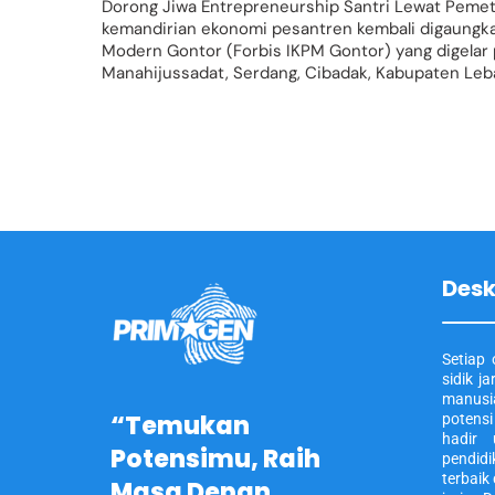
Dorong Jiwa Entrepreneurship Santri Lewat Pem
kemandirian ekonomi pesantren kembali digaungka
Modern Gontor (Forbis IKPM Gontor) yang digelar 
Manahijussadat, Serdang, Cibadak, Kabupaten Leba
Desk
Setiap 
sidik j
manusi
“Temukan
potens
hadir
Potensimu, Raih
pendidi
terbaik 
Masa Depan