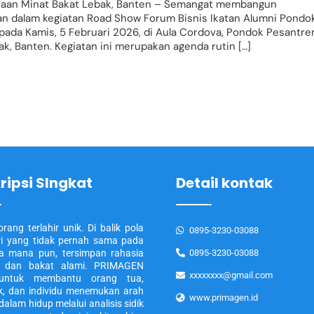
etaan Minat Bakat Lebak, Banten – Semangat membangun
n dalam kegiatan Road Show Forum Bisnis Ikatan Alumni Pondo
pada Kamis, 5 Februari 2026, di Aula Cordova, Pondok Pesantre
k, Banten. Kegiatan ini merupakan agenda rutin […]
ripsi SIngkat
Detail kontak
orang terlahir unik. Di balik pola
0895-3230-03088
ari yang tidak pernah sama pada
a mana pun, tersimpan rahasia
0895-3230-03088
i dan bakat alami. PRIMAGEN
xxxxxxxx@gmail.com
 untuk membantu orang tua,
k, dan individu menemukan arah
www.primagen.id
dalam hidup melalui analisis sidik