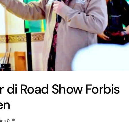
 di Road Show Forbis
en
nten
0