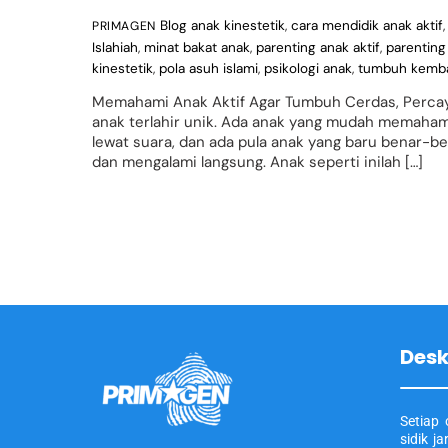
Blog
anak kinestetik
,
cara mendidik anak aktif
PRIMAGEN
Islahiah
,
minat bakat anak
,
parenting anak aktif
,
parenting 
kinestetik
,
pola asuh islami
,
psikologi anak
,
tumbuh kemb
Memahami Anak Aktif Agar Tumbuh Cerdas, Percaya 
anak terlahir unik. Ada anak yang mudah memaham
lewat suara, dan ada pula anak yang baru benar-
dan mengalami langsung. Anak seperti inilah […]
Desk
Setiap 
sidik j