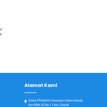
si
a,
Alamat Kami
Graha PRIMAGO Kawasan Palem Ganda
Asri Blok A2 No.1 Limo, Depok