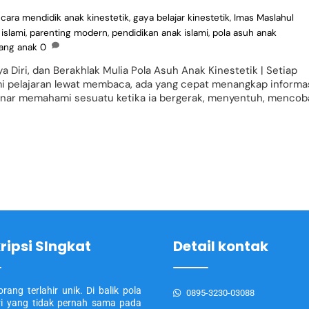
,
cara mendidik anak kinestetik
,
gaya belajar kinestetik
,
Imas Maslahul
islami
,
parenting modern
,
pendidikan anak islami
,
pola asuh anak
ang anak
0
Diri, dan Berakhlak Mulia Pola Asuh Anak Kinestetik | Setiap
i pelajaran lewat membaca, ada yang cepat menangkap informa
benar memahami sesuatu ketika ia bergerak, menyentuh, mencob
ripsi SIngkat
Detail kontak
orang terlahir unik. Di balik pola
0895-3230-03088
ari yang tidak pernah sama pada