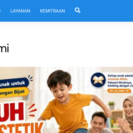
Back
Search
To
I
LAYANAN
KEMITRAAN
Top
mi